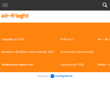
air-frieght
Copyright (c) 2022
77/55 หมู่ 3
Tel. + 66
อินเตอร์โซล เอ็นจิเนียริ่ง แอนด์ เทคโนโลยี จํากัด
ตำบลบ้านใหม่ อำเภอปากเกร็ด
info@intersol-engtech.com
จังหวัดนนทบุรี 11120
Mobile. +